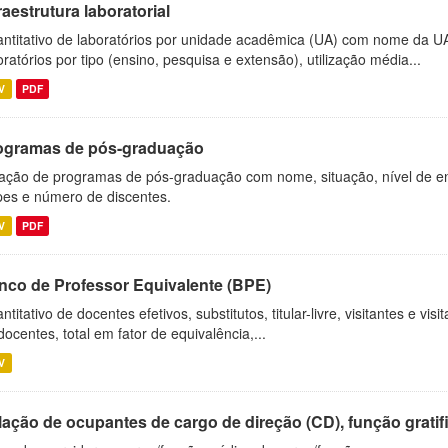
raestrutura laboratorial
ntitativo de laboratórios por unidade acadêmica (UA) com nome da U
oratórios por tipo (ensino, pesquisa e extensão), utilização média...
V
PDF
ogramas de pós-graduação
ação de programas de pós-graduação com nome, situação, nível de ens
es e número de discentes.
V
PDF
nco de Professor Equivalente (BPE)
ntitativo de docentes efetivos, substitutos, titular-livre, visitantes e vi
docentes, total em fator de equivalência,...
V
ação de ocupantes de cargo de direção (CD), função gratifi