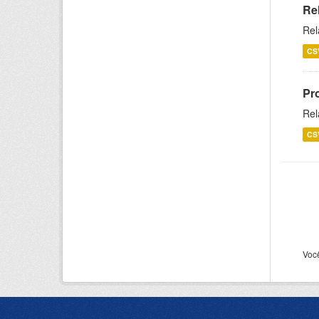
Re
Rel
CS
Pr
Rel
CS
Voc