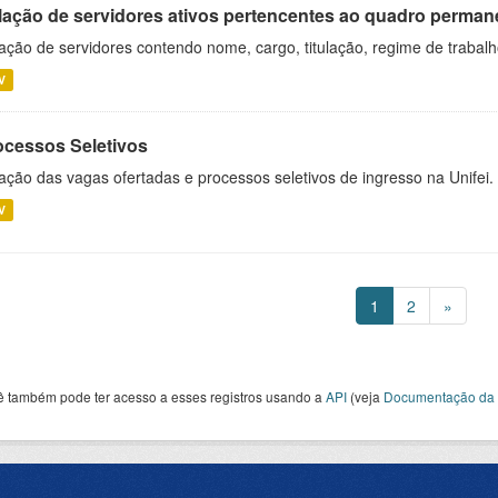
lação de servidores ativos pertencentes ao quadro permane
ação de servidores contendo nome, cargo, titulação, regime de trabal
V
ocessos Seletivos
ação das vagas ofertadas e processos seletivos de ingresso na Unifei.
V
1
2
»
ê também pode ter acesso a esses registros usando a
API
(veja
Documentação da 