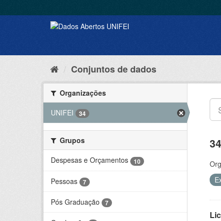
Conjuntos de dados
Organizações
UNIFEI
34
Grupos
34
Despesas e Orçamentos
10
Org
E
Pessoas
7
Pós Graduação
7
Lic