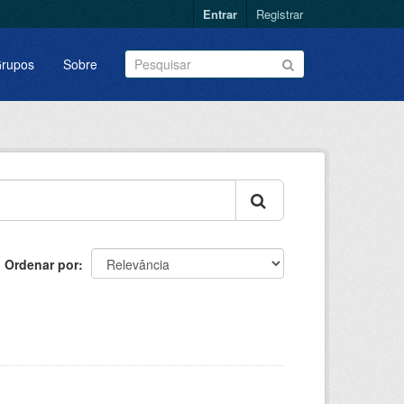
Entrar
Registrar
rupos
Sobre
Ordenar por