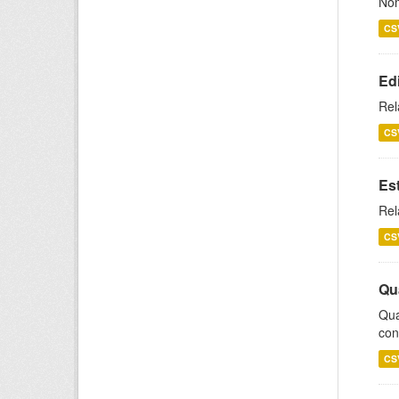
Nom
CS
Ed
Rel
CS
Es
Rel
CS
Qu
Qua
con
CS