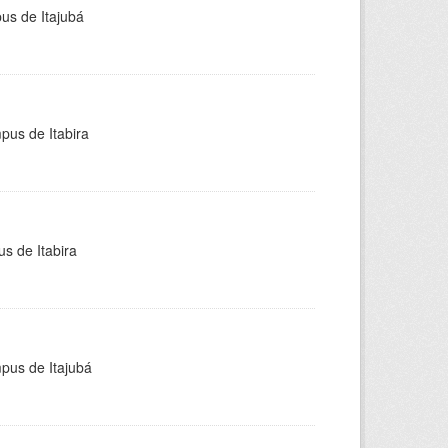
pus de Itajubá
pus de Itabira
s de Itabira
mpus de Itajubá