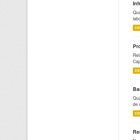
Inf
Qua
lab
CS
Pr
Rel
Cap
CS
Ba
Qua
de 
CS
Rel