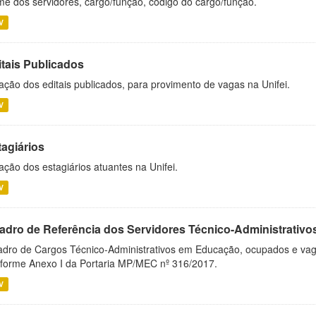
e dos servidores, cargo/função, código do cargo/função.
V
itais Publicados
ação dos editais publicados, para provimento de vagas na Unifei.
V
tagiários
ação dos estagiários atuantes na Unifei.
V
adro de Referência dos Servidores Técnico-Administrati
dro de Cargos Técnico-Administrativos em Educação, ocupados e vagos 
forme Anexo I da Portaria MP/MEC nº 316/2017.
V