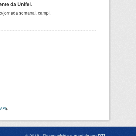
nte da Unifei.
ho/jornada semanal, campi.
API
).
© 2018 - Desenvolvido e mantido por
DTI