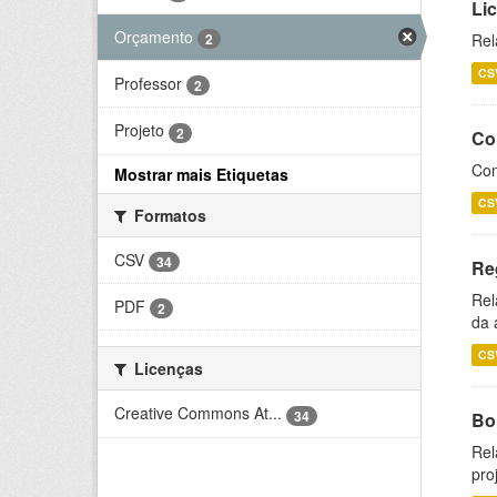
Li
Orçamento
2
Rel
CS
Professor
2
Projeto
2
Co
Con
Mostrar mais Etiquetas
CS
Formatos
CSV
34
Re
Rel
PDF
2
da 
CS
Licenças
Creative Commons At...
34
Bol
Rel
pro