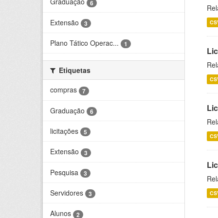
Graduação
6
Rel
Extensão
CS
3
Plano Tático Operac...
1
Lic
Rel
Etiquetas
CS
compras
7
Lic
Graduação
6
Rel
licitações
5
CS
Extensão
3
Li
Pesquisa
3
Rel
Servidores
CS
3
Alunos
2