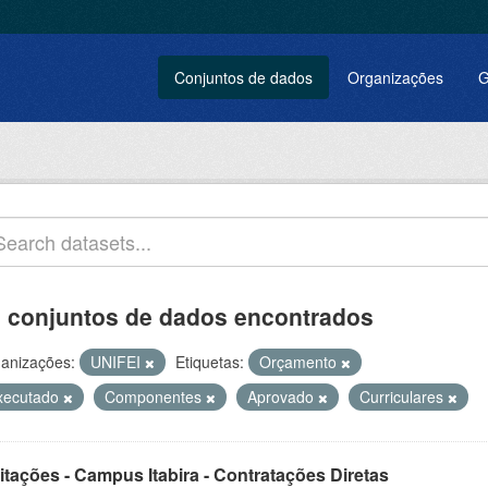
Conjuntos de dados
Organizações
G
 conjuntos de dados encontrados
anizações:
UNIFEI
Etiquetas:
Orçamento
xecutado
Componentes
Aprovado
Curriculares
itações - Campus Itabira - Contratações Diretas