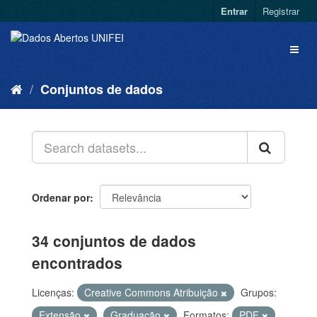
Entrar
Registrar
Conjuntos de dados
Ordenar por
34 conjuntos de dados
encontrados
Licenças:
Creative Commons Atribuição
Grupos:
Extensão
Graduação
Formatos:
PDF