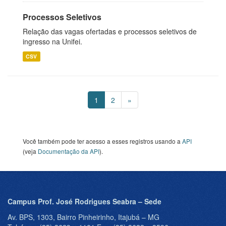
Processos Seletivos
Relação das vagas ofertadas e processos seletivos de
ingresso na Unifei.
CSV
1
2
»
Você também pode ter acesso a esses registros usando a
API
(veja
Documentação da API
).
Campus Prof. José Rodrigues Seabra – Sede
Av. BPS, 1303, Bairro Pinheirinho, Itajubá – MG