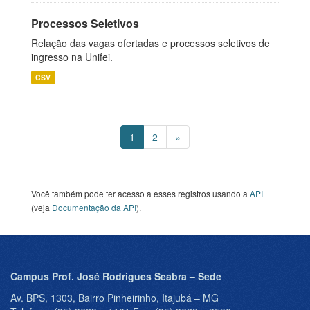
Processos Seletivos
Relação das vagas ofertadas e processos seletivos de
ingresso na Unifei.
CSV
1
2
»
Você também pode ter acesso a esses registros usando a
API
(veja
Documentação da API
).
Campus Prof. José Rodrigues Seabra – Sede
Av. BPS, 1303, Bairro Pinheirinho, Itajubá – MG