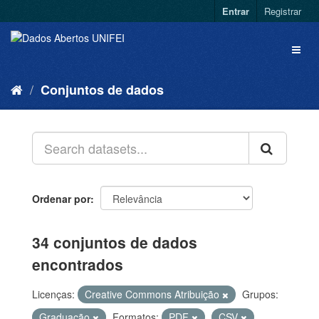
Entrar
Registrar
Conjuntos de dados
Ordenar por
34 conjuntos de dados
encontrados
Licenças:
Creative Commons Atribuição
Grupos:
Graduação
Formatos:
PDF
CSV