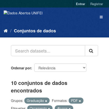
Entrar
Registrar
Conjuntos de dados
Ordenar por
10 conjuntos de dados
encontrados
Grupos:
Graduação
Formatos:
PDF
Etiquetas:
Orçamento
Alunos