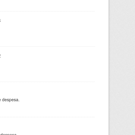
3
2
e despesa.
 despesa.