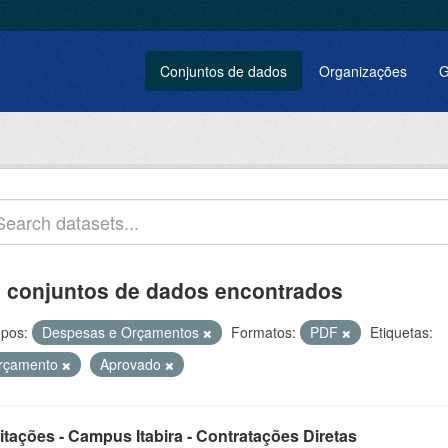
Conjuntos de dados
Organizações
G
 conjuntos de dados encontrados
pos:
Despesas e Orçamentos
Formatos:
PDF
Etiquetas:
rçamento
Aprovado
itações - Campus Itabira - Contratações Diretas