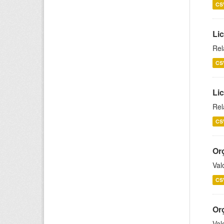
CS
Lic
Rel
CS
Lic
Rel
CS
Or
Val
CS
Or
Val