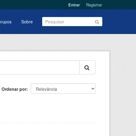
Entrar
Registrar
rupos
Sobre
Ordenar por