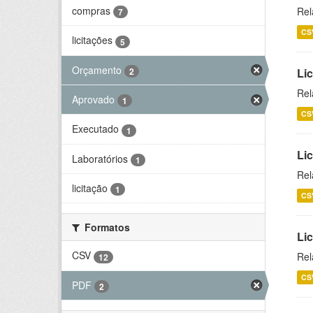
compras
Rel
7
CS
licitações
5
Orçamento
2
Lic
Rel
Aprovado
1
CS
Executado
1
Lic
Laboratórios
1
Rel
licitação
1
CS
Formatos
Li
CSV
Rel
12
CS
PDF
2