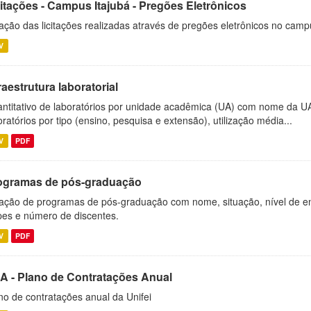
citações - Campus Itajubá - Pregões Eletrônicos
ação das licitações realizadas através de pregões eletrônicos no camp
V
raestrutura laboratorial
ntitativo de laboratórios por unidade acadêmica (UA) com nome da U
oratórios por tipo (ensino, pesquisa e extensão), utilização média...
V
PDF
ogramas de pós-graduação
ação de programas de pós-graduação com nome, situação, nível de ens
es e número de discentes.
V
PDF
A - Plano de Contratações Anual
no de contratações anual da Unifei