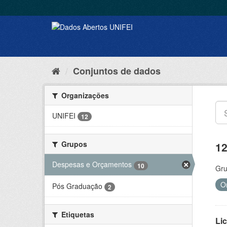
Conjuntos de dados
Organizações
UNIFEI
12
Grupos
12
Despesas e Orçamentos
10
Gru
O
Pós Graduação
2
Etiquetas
Lic