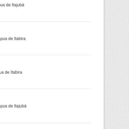
pus de Itajubá
pus de Itabira
s de Itabira
mpus de Itajubá