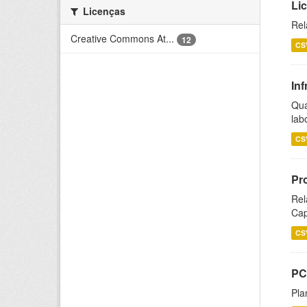
Li
Licenças
Rel
Creative Commons At...
12
CS
Inf
Qua
lab
CS
Pr
Rel
Cap
CS
PC
Pla