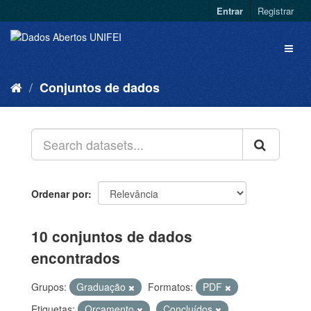
Entrar
Registrar
Conjuntos de dados
Ordenar por
10 conjuntos de dados
encontrados
Grupos:
Graduação
Formatos:
PDF
Etiquetas:
Orçamento
Concluídos