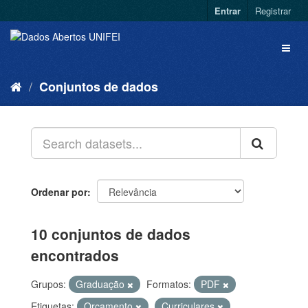
Entrar
Registrar
Conjuntos de dados
Ordenar por
10 conjuntos de dados
encontrados
Grupos:
Graduação
Formatos:
PDF
Etiquetas:
Orçamento
Curriculares