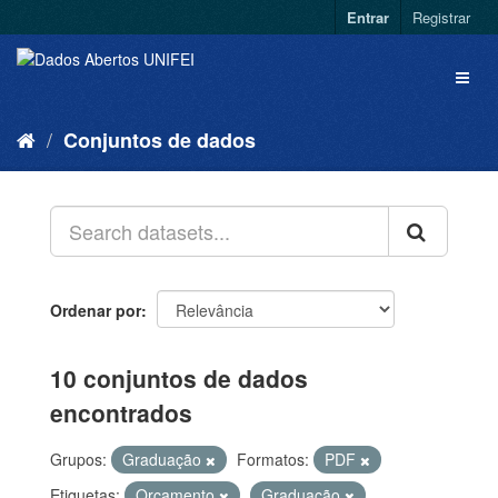
Entrar
Registrar
Conjuntos de dados
Ordenar por
10 conjuntos de dados
encontrados
Grupos:
Graduação
Formatos:
PDF
Etiquetas:
Orçamento
Graduação