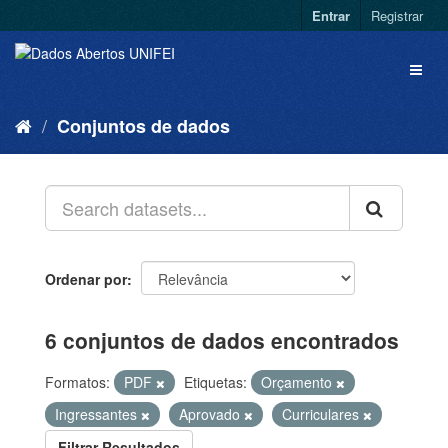
Entrar
Registrar
Conjuntos de dados
Ordenar por
6 conjuntos de dados encontrados
Formatos:
PDF
Etiquetas:
Orçamento
Ingressantes
Aprovado
Curriculares
Filtrar Resultados