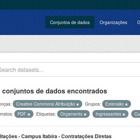
Conjuntos de dados
Organizações
G
 conjuntos de dados encontrados
enças:
Creative Commons Atribuição
Grupos:
Extensão
matos:
PDF
Etiquetas:
Orçamento
Ingressantes
Cu
itações - Campus Itabira - Contratações Diretas