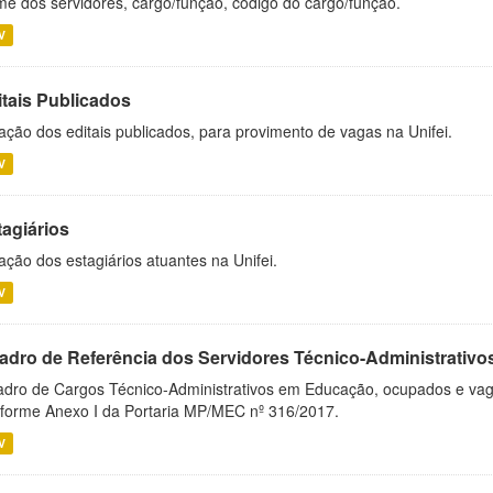
e dos servidores, cargo/função, código do cargo/função.
V
itais Publicados
ação dos editais publicados, para provimento de vagas na Unifei.
V
tagiários
ação dos estagiários atuantes na Unifei.
V
adro de Referência dos Servidores Técnico-Administrati
dro de Cargos Técnico-Administrativos em Educação, ocupados e vagos 
forme Anexo I da Portaria MP/MEC nº 316/2017.
V