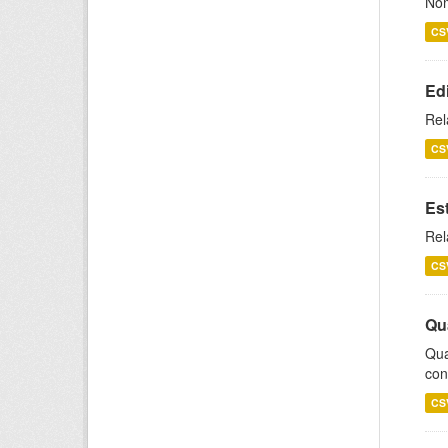
Nom
CS
Ed
Rel
CS
Es
Rel
CS
Qu
Qua
con
CS