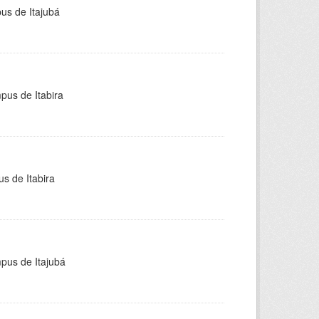
pus de Itajubá
pus de Itabira
s de Itabira
mpus de Itajubá