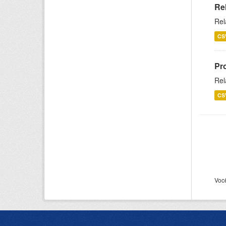
Re
Rel
CS
Pr
Rel
CS
Voc