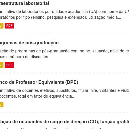
raestrutura laboratorial
ntitativo de laboratórios por unidade acadêmica (UA) com nome da U
oratórios por tipo (ensino, pesquisa e extensão), utilização média...
V
PDF
ogramas de pós-graduação
ação de programas de pós-graduação com nome, situação, nível de ens
es e número de discentes.
V
PDF
nco de Professor Equivalente (BPE)
ntitativo de docentes efetivos, substitutos, titular-livre, visitantes e vi
docentes, total em fator de equivalência,...
V
ação de ocupantes de cargo de direção (CD), função gratifi