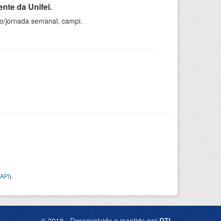
nte da Unifei.
ho/jornada semanal, campi.
API
).
© 2018 - Desenvolvido e mantido por
DTI