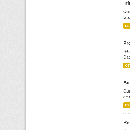
Inf
Qua
lab
CS
Pr
Rel
Cap
CS
Ba
Qua
de 
CS
Rel