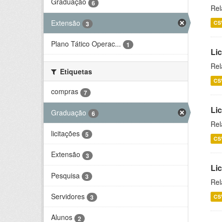
Graduação
6
Rel
Extensão
CS
3
Plano Tático Operac...
1
Lic
Rel
Etiquetas
CS
compras
7
Lic
Graduação
6
Rel
licitações
5
CS
Extensão
3
Li
Pesquisa
3
Rel
Servidores
CS
3
Alunos
2