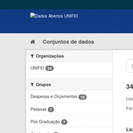
Conjuntos de dados
Organizações
UNIFEI
34
Grupos
34
Despesas e Orçamentos
10
Lic
For
Pessoas
7
Pós Graduação
7
Lic