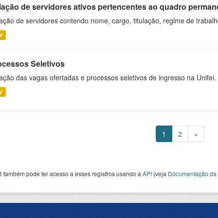
lação de servidores ativos pertencentes ao quadro permane
ação de servidores contendo nome, cargo, titulação, regime de trabal
V
ocessos Seletivos
ação das vagas ofertadas e processos seletivos de ingresso na Unifei.
V
1
2
»
ê também pode ter acesso a esses registros usando a
API
(veja
Documentação da 