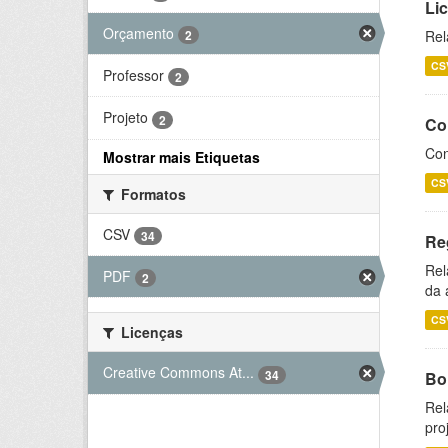
Li
Orçamento
2
Rel
CS
Professor
2
Projeto
2
Co
Con
Mostrar mais Etiquetas
CS
Formatos
CSV
34
Re
Rel
PDF
2
da 
CS
Licenças
Creative Commons At...
34
Bol
Rel
pro