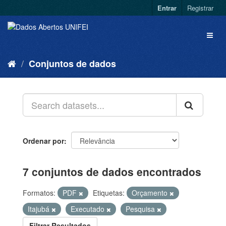
Entrar
Registrar
Conjuntos de dados
Ordenar por
7 conjuntos de dados encontrados
Formatos:
PDF
Etiquetas:
Orçamento
Itajubá
Executado
Pesquisa
Filtrar Resultados