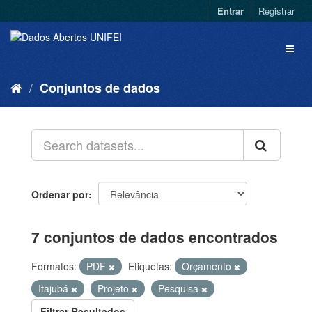
Entrar
Registrar
Conjuntos de dados
Ordenar por
7 conjuntos de dados encontrados
Formatos:
PDF
Etiquetas:
Orçamento
Itajubá
Projeto
Pesquisa
Filtrar Resultados