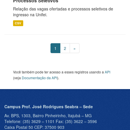
Processos Seletivos
Relação das vagas ofertadas e processos seletivos de
ingresso na Unifei.
CSV
1
2
»
Você também pode ter acesso a esses registros usando a
API
(veja
Documentação da API
).
Campus Prof. José Rodrigues Seabra – Sede
Av. BPS, 1303, Bairro Pinheirinho, Itajubá – MG
Telefone: (35) 3629 – 1101 Fax: (35) 3622 – 3596
Caixa Postal 50 CEP: 37500 903