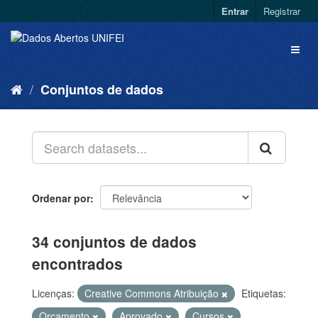
Entrar
Registrar
Conjuntos de dados
Ordenar por
34 conjuntos de dados
encontrados
Licenças:
Creative Commons Atribuição
Etiquetas:
Orçamento
Aprovado
Cursos