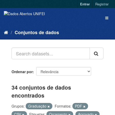
Entrar
Registrar
Conjuntos de dados
Ordenar por
34 conjuntos de dados
encontrados
Grupos:
Graduação
Formatos:
PDF
CSV
Etiquetas:
Orçamento
Aprovado