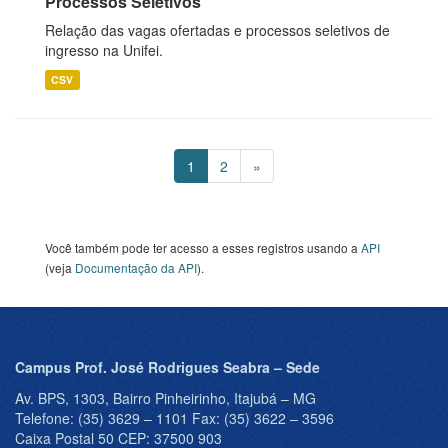
Processos Seletivos
Relação das vagas ofertadas e processos seletivos de
ingresso na Unifei.
CSV
1
2
»
Você também pode ter acesso a esses registros usando a
API
(veja
Documentação da API
).
Campus Prof. José Rodrigues Seabra – Sede
Av. BPS, 1303, Bairro Pinheirinho, Itajubá – MG
Telefone: (35) 3629 – 1101 Fax: (35) 3622 – 3596
Caixa Postal 50 CEP: 37500 903