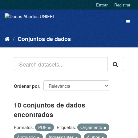
Entrar
Registrar
Conjuntos de dados
Ordenar por
10 conjuntos de dados
encontrados
Formatos:
PDF
Etiquetas:
Orçamento
Aprovado
Ingressantes
Alunos