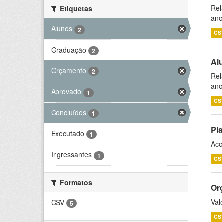
Rel
Etiquetas
ano
Alunos
2
CS
Graduação
2
Al
Orçamento
2
Rel
ano
Aprovado
1
CS
Concluídos
1
Pl
Executado
1
Aco
Ingressantes
1
CS
Formatos
Or
Val
CSV
5
CS