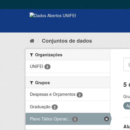
Conjuntos de dados
Organizações
UNIFEI
5
Grupos
5 
Despesas e Orçamentos
2
Gru
A
Graduação
2
Plano Tático Operac...
1
Al