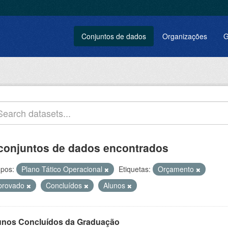
Conjuntos de dados
Organizações
G
conjuntos de dados encontrados
pos:
Plano Tático Operacional
Etiquetas:
Orçamento
provado
Concluídos
Alunos
unos Concluídos da Graduação