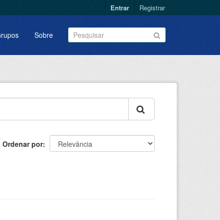
Entrar
Registrar
rupos
Sobre
Ordenar por