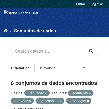
Entrar
Registrar
Conjuntos de dados
Ordenar por
8 conjuntos de dados encontrados
Grupos:
Graduação
Etiquetas:
Orçamento
Aprovado
Ingressantes
Graduação
Filtrar Resultados