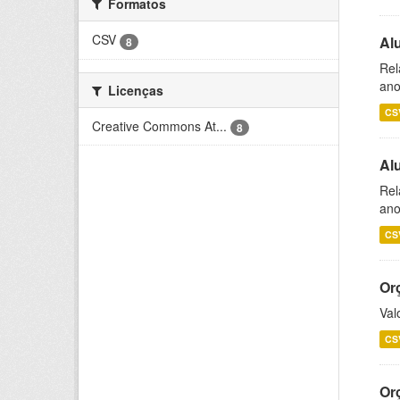
Formatos
CSV
Al
8
Rel
ano
Licenças
CS
Creative Commons At...
8
Al
Rel
ano
CS
Or
Val
CS
Or