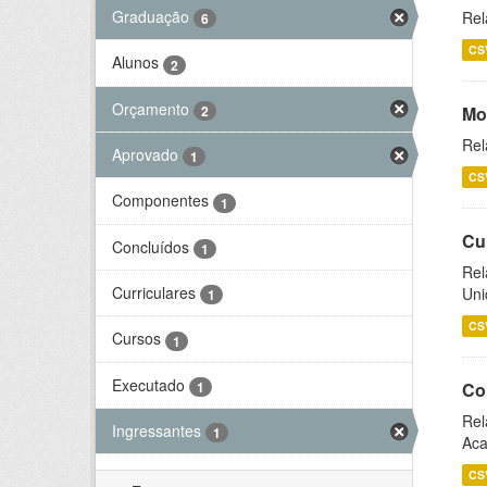
Graduação
Rel
6
CS
Alunos
2
Orçamento
2
Mo
Rel
Aprovado
1
CS
Componentes
1
Cu
Concluídos
1
Rel
Curriculares
Uni
1
CS
Cursos
1
Executado
1
Co
Rel
Ingressantes
1
Aca
CS