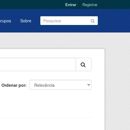
Entrar
Registrar
rupos
Sobre
Ordenar por