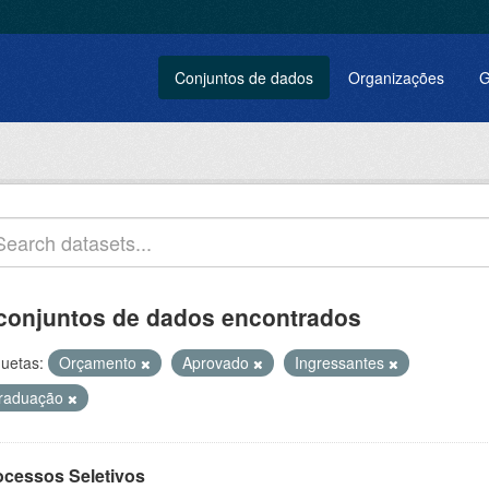
Conjuntos de dados
Organizações
G
conjuntos de dados encontrados
quetas:
Orçamento
Aprovado
Ingressantes
raduação
ocessos Seletivos