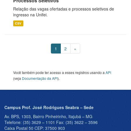
Processos Seletivos
Relação das vagas ofertadas e processos seletivos de
ingresso na Unifei.
CSV
1
2
»
Você também pode ter acesso a esses registros usando a
API
(veja
Documentação da API
).
Campus Prof. José Rodrigues Seabra – Sede
Av. BPS, 1303, Bairro Pinheirinho, Itajubá – MG
Telefone: (35) 3629 – 1101 Fax: (35) 3622 – 3596
Caixa Postal 50 CEP: 37500 903