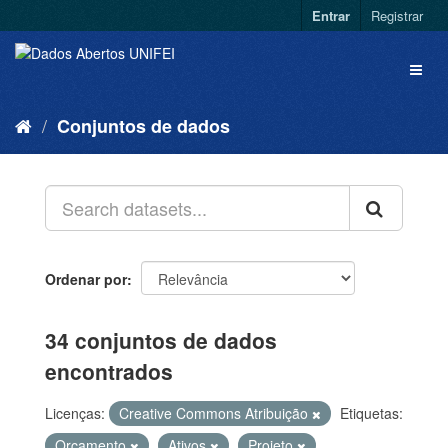
Entrar
Registrar
Conjuntos de dados
Ordenar por
34 conjuntos de dados
encontrados
Licenças:
Creative Commons Atribuição
Etiquetas:
Orçamento
Ativos
Projeto