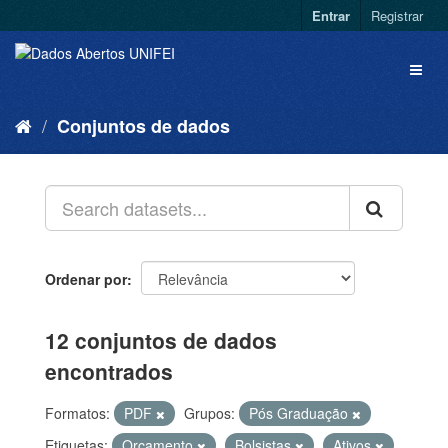
Entrar
Registrar
Conjuntos de dados
Ordenar por
12 conjuntos de dados
encontrados
Formatos:
PDF
Grupos:
Pós Graduação
Etiquetas:
Orçamento
Bolsistas
Ativos