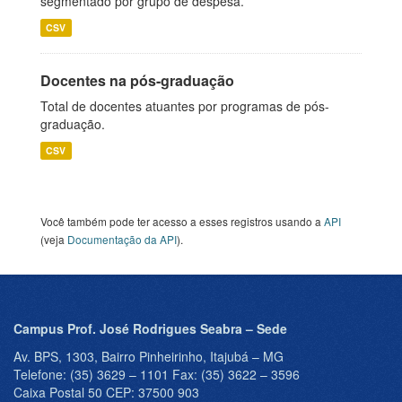
segmentado por grupo de despesa.
CSV
Docentes na pós-graduação
Total de docentes atuantes por programas de pós-
graduação.
CSV
Você também pode ter acesso a esses registros usando a
API
(veja
Documentação da API
).
Campus Prof. José Rodrigues Seabra – Sede
Av. BPS, 1303, Bairro Pinheirinho, Itajubá – MG
Telefone: (35) 3629 – 1101 Fax: (35) 3622 – 3596
Caixa Postal 50 CEP: 37500 903