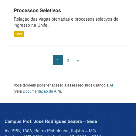
Processos Seletivos
Relação das vagas ofertadas e processos seletivos de
ingresso na Unifei.
CSV
1
2
»
Você também pode ter acesso a esses registros usando a
API
(veja
Documentação da API
).
Campus Prof. José Rodrigues Seabra – Sede
Av. BPS, 1303, Bairro Pinheirinho, Itajubá – MG