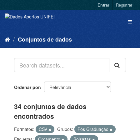
Entrar
Registrar
Conjuntos de dados
Ordenar por
34 conjuntos de dados
encontrados
Formatos:
CSV
Grupos:
Pós Graduação
Etiquetas:
Orçamento
Bolsistas