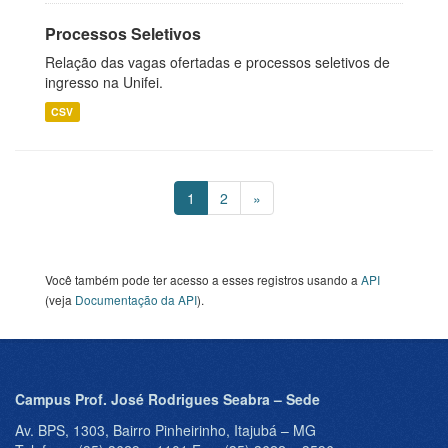
Processos Seletivos
Relação das vagas ofertadas e processos seletivos de
ingresso na Unifei.
CSV
1
2
»
Você também pode ter acesso a esses registros usando a
API
(veja
Documentação da API
).
Campus Prof. José Rodrigues Seabra – Sede
Av. BPS, 1303, Bairro Pinheirinho, Itajubá – MG