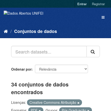
Entrar
Registrar
Conjuntos de dados
Ordenar por
34 conjuntos de dados
encontrados
Licenças:
Creative Commons Atribuição
Formatos:
PDF
Grupos:
Pós Graduação