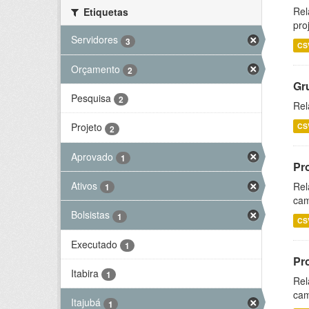
Rel
Etiquetas
pro
Servidores
3
CS
Orçamento
2
Gr
Pesquisa
2
Rel
Projeto
CS
2
Aprovado
1
Pr
Ativos
Rel
1
cam
Bolsistas
1
CS
Executado
1
Pr
Itabira
1
Rel
cam
Itajubá
1