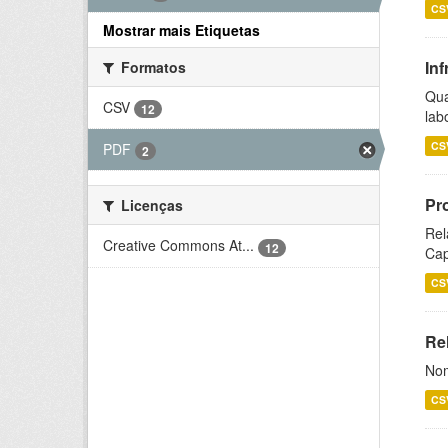
CS
Mostrar mais Etiquetas
Inf
Formatos
Qua
CSV
12
lab
CS
PDF
2
Pr
Licenças
Rel
Creative Commons At...
12
Cap
CS
Rel
Nom
CS