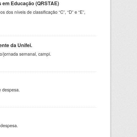
vos em Educação (QRSTAE)
dos níveis de classificação “C”, “D” e “E”,
nte da Unifei.
ho/jornada semanal, campi.
e despesa.
 despesa.