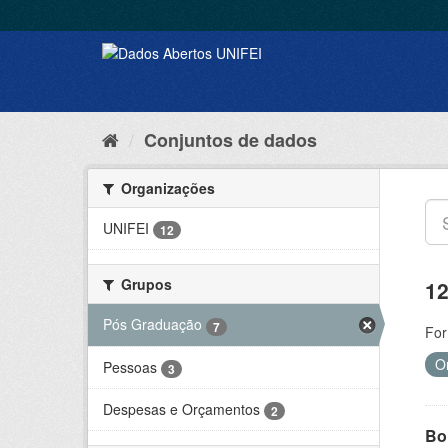
Conjuntos de dados
Organizações
UNIFEI
12
Grupos
12
Pós Graduação
7
For
O
Pessoas
3
Despesas e Orçamentos
2
Bol