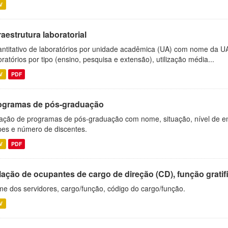
V
raestrutura laboratorial
ntitativo de laboratórios por unidade acadêmica (UA) com nome da U
oratórios por tipo (ensino, pesquisa e extensão), utilização média...
V
PDF
ogramas de pós-graduação
ação de programas de pós-graduação com nome, situação, nível de ens
es e número de discentes.
V
PDF
ação de ocupantes de cargo de direção (CD), função gratifi
e dos servidores, cargo/função, código do cargo/função.
V