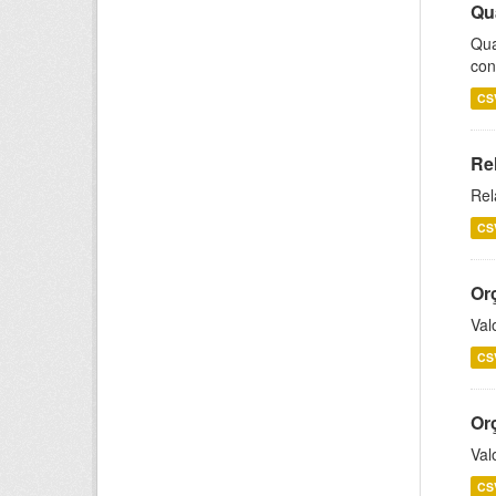
Qu
Qua
con
CS
Re
Rel
CS
Or
Val
CS
Or
Val
CS