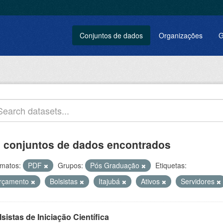
Conjuntos de dados
Organizações
G
 conjuntos de dados encontrados
matos:
PDF
Grupos:
Pós Graduação
Etiquetas:
rçamento
Bolsistas
Itajubá
Ativos
Servidores
sistas de Iniciação Científica