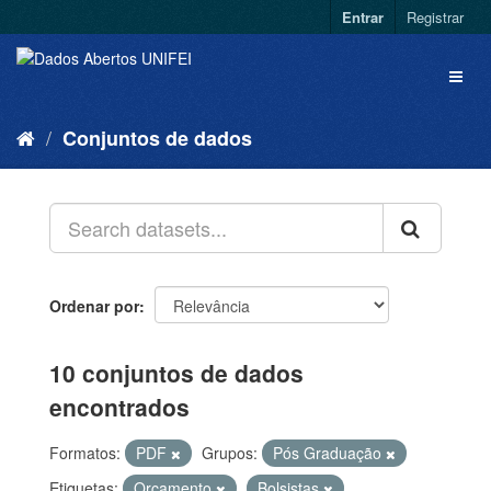
Entrar
Registrar
Conjuntos de dados
Ordenar por
10 conjuntos de dados
encontrados
Formatos:
PDF
Grupos:
Pós Graduação
Etiquetas:
Orçamento
Bolsistas