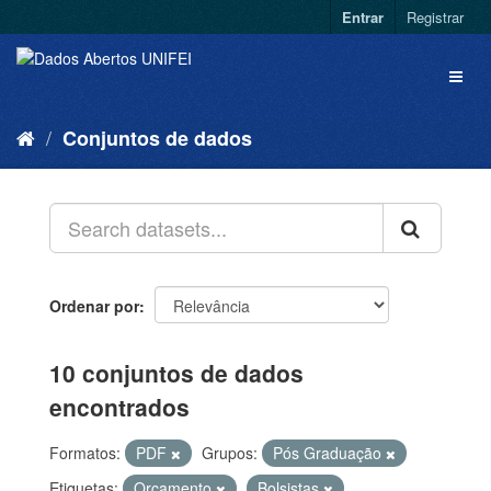
Entrar
Registrar
Conjuntos de dados
Ordenar por
10 conjuntos de dados
encontrados
Formatos:
PDF
Grupos:
Pós Graduação
Etiquetas:
Orçamento
Bolsistas