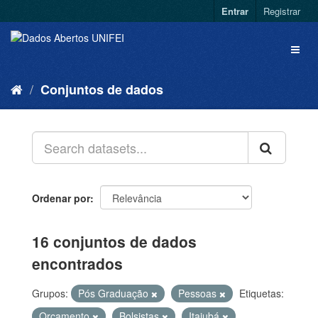
Entrar
Registrar
Conjuntos de dados
Ordenar por
16 conjuntos de dados
encontrados
Grupos:
Pós Graduação
Pessoas
Etiquetas:
Orçamento
Bolsistas
Itajubá