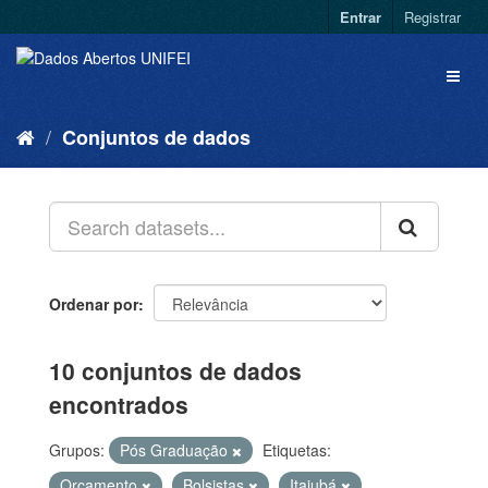
Entrar
Registrar
Conjuntos de dados
Ordenar por
10 conjuntos de dados
encontrados
Grupos:
Pós Graduação
Etiquetas:
Orçamento
Bolsistas
Itajubá