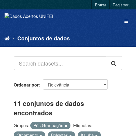
Entrar
Registrar
Conjuntos de dados
Ordenar por
11 conjuntos de dados
encontrados
Grupos:
Pós Graduação
Etiquetas:
Orçamento
Bolsistas
Itajubá