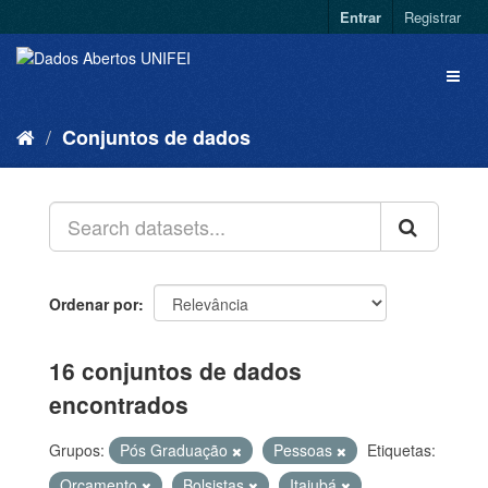
Entrar
Registrar
Conjuntos de dados
Ordenar por
16 conjuntos de dados
encontrados
Grupos:
Pós Graduação
Pessoas
Etiquetas:
Orçamento
Bolsistas
Itajubá