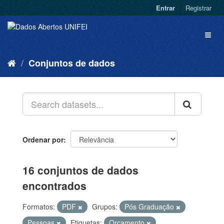
Entrar
Registrar
Conjuntos de dados
Ordenar por
16 conjuntos de dados
encontrados
Formatos:
PDF
Grupos:
Pós Graduação
Pessoas
Etiquetas:
Orçamento