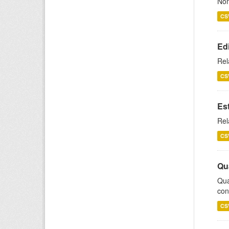
Nom
CS
Ed
Rel
CS
Es
Rel
CS
Qu
Qua
con
CS