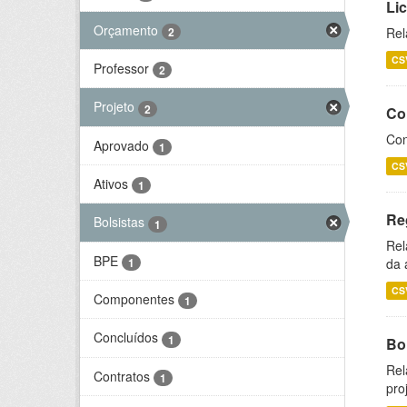
Li
Orçamento
2
Rel
CS
Professor
2
Projeto
2
Co
Con
Aprovado
1
CS
Ativos
1
Re
Bolsistas
1
Rel
BPE
1
da 
CS
Componentes
1
Concluídos
1
Bol
Rel
Contratos
1
pro