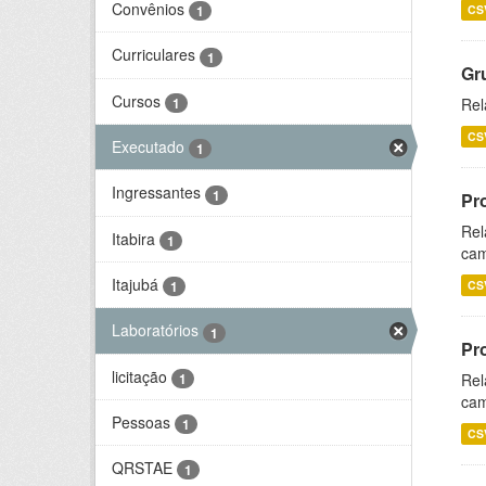
Convênios
CS
1
Curriculares
1
Gr
Cursos
1
Rel
CS
Executado
1
Ingressantes
1
Pr
Rel
Itabira
1
cam
Itajubá
CS
1
Laboratórios
1
Pr
licitação
1
Rel
cam
Pessoas
1
CS
QRSTAE
1