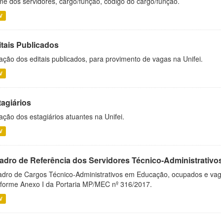
e dos servidores, cargo/função, código do cargo/função.
V
itais Publicados
ação dos editais publicados, para provimento de vagas na Unifei.
V
tagiários
ação dos estagiários atuantes na Unifei.
V
adro de Referência dos Servidores Técnico-Administrati
dro de Cargos Técnico-Administrativos em Educação, ocupados e vagos 
forme Anexo I da Portaria MP/MEC nº 316/2017.
V