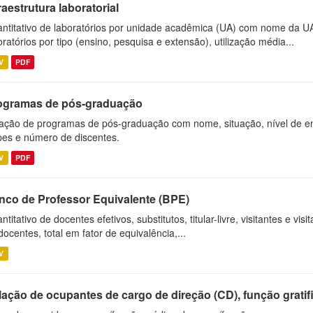
raestrutura laboratorial
ntitativo de laboratórios por unidade acadêmica (UA) com nome da U
oratórios por tipo (ensino, pesquisa e extensão), utilização média...
V
PDF
ogramas de pós-graduação
ação de programas de pós-graduação com nome, situação, nível de ens
es e número de discentes.
V
PDF
nco de Professor Equivalente (BPE)
ntitativo de docentes efetivos, substitutos, titular-livre, visitantes e vi
docentes, total em fator de equivalência,...
V
ação de ocupantes de cargo de direção (CD), função gratifi