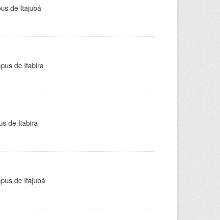
pus de Itajubá
pus de Itabira
s de Itabira
mpus de Itajubá