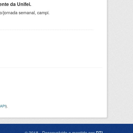
nte da Unifei.
ho/jornada semanal, campi.
API
).
© 2018 - Desenvolvido e mantido por
DTI