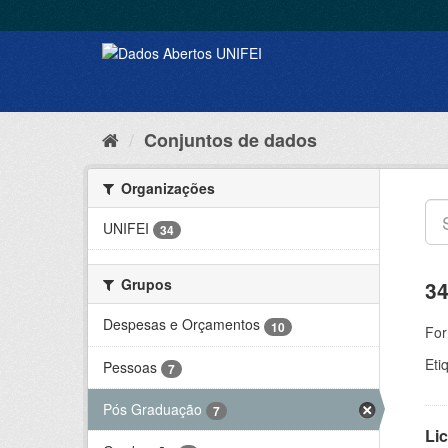
Conjuntos de dados
Organizações
UNIFEI
34
Grupos
34
Despesas e Orçamentos
10
For
Eti
Pessoas
7
Pós Graduação
7
Lic