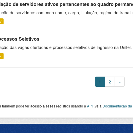
lação de servidores ativos pertencentes ao quadro permane
ação de servidores contendo nome, cargo, titulação, regime de trabal
V
ocessos Seletivos
ação das vagas ofertadas e processos seletivos de ingresso na Unifei.
V
1
2
»
ê também pode ter acesso a esses registros usando a
API
(veja
Documentação da 