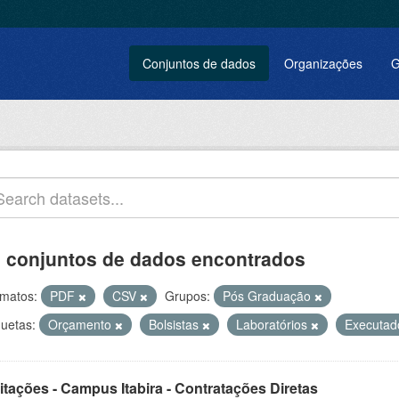
Conjuntos de dados
Organizações
G
 conjuntos de dados encontrados
matos:
PDF
CSV
Grupos:
Pós Graduação
quetas:
Orçamento
Bolsistas
Laboratórios
Executa
itações - Campus Itabira - Contratações Diretas