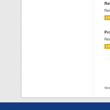
Re
Rel
CS
Pr
Rel
CS
Voc