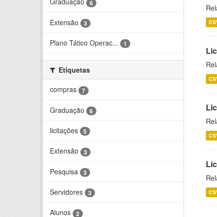
Graduação
6
Rel
Extensão
CS
3
Plano Tático Operac...
1
Lic
Rel
Etiquetas
CS
compras
7
Lic
Graduação
6
Rel
licitações
5
CS
Extensão
3
Li
Pesquisa
3
Rel
Servidores
CS
3
Alunos
2