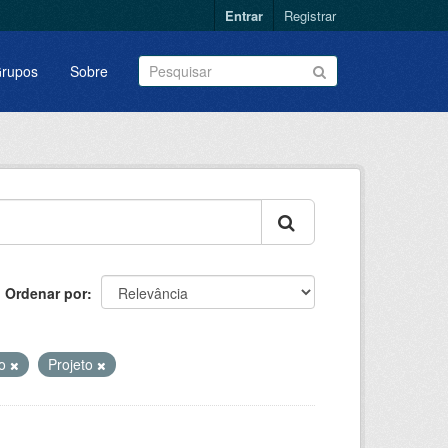
Entrar
Registrar
rupos
Sobre
Ordenar por
do
Projeto