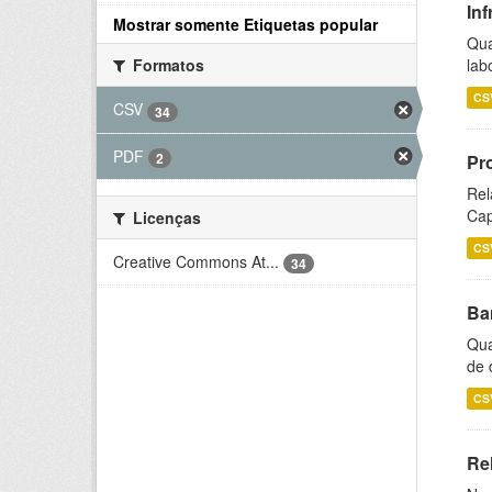
Inf
Mostrar somente Etiquetas popular
Qua
lab
Formatos
CS
CSV
34
PDF
2
Pr
Rel
Cap
Licenças
CS
Creative Commons At...
34
Ba
Qua
de 
CS
Rel