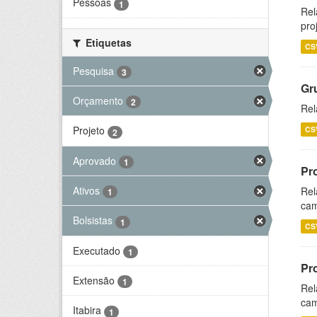
Pessoas
1
Rel
pro
Etiquetas
CS
Pesquisa
3
Gr
Orçamento
2
Rel
Projeto
CS
2
Aprovado
1
Pr
Ativos
Rel
1
cam
Bolsistas
1
CS
Executado
1
Pr
Extensão
1
Rel
cam
Itabira
1