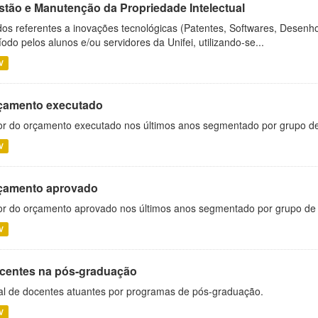
stão e Manutenção da Propriedade Intelectual
os referentes a inovações tecnológicas (Patentes, Softwares, Desenho
íodo pelos alunos e/ou servidores da Unifei, utilizando-se...
V
çamento executado
or do orçamento executado nos últimos anos segmentado por grupo d
V
çamento aprovado
or do orçamento aprovado nos últimos anos segmentado por grupo de
V
centes na pós-graduação
al de docentes atuantes por programas de pós-graduação.
V