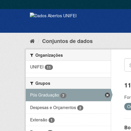
Conjuntos de dados
Organizações
UNIFEI
11
Grupos
11
Pós Graduação
7
For
O
Despesas e Orçamentos
2
Extensão
1
Bol