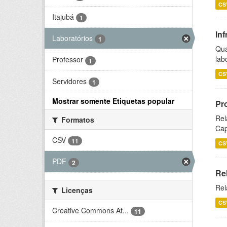
CS
Itajubá
1
Inf
Laboratórios
1
Qua
lab
Professor
1
CS
Servidores
1
Mostrar somente Etiquetas popular
Pr
Rel
Formatos
Cap
CSV
11
CS
PDF
2
Re
Rel
Licenças
CS
Creative Commons At...
11