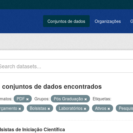
Conjuntos de dados
Organizações
G
 conjuntos de dados encontrados
matos:
PDF
Grupos:
Pós Graduação
Etiquetas:
rçamento
Bolsistas
Laboratórios
Ativos
Pesqui
sistas de Iniciação Científica