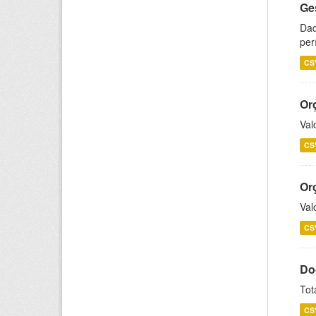
Ge
Dad
per
CS
Or
Val
CS
Or
Val
CS
Do
Tot
CS