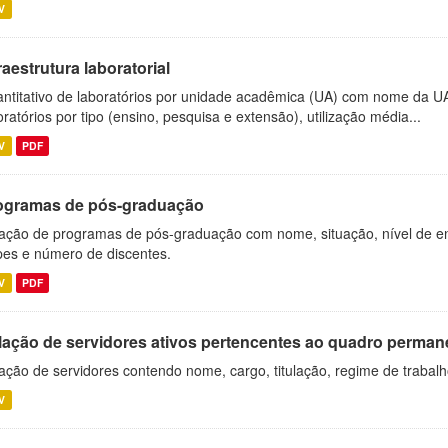
V
raestrutura laboratorial
ntitativo de laboratórios por unidade acadêmica (UA) com nome da U
oratórios por tipo (ensino, pesquisa e extensão), utilização média...
V
PDF
ogramas de pós-graduação
ação de programas de pós-graduação com nome, situação, nível de ens
es e número de discentes.
V
PDF
lação de servidores ativos pertencentes ao quadro permane
ação de servidores contendo nome, cargo, titulação, regime de trabal
V