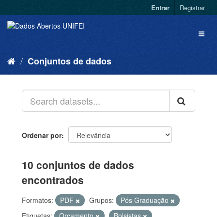
Entrar
Registrar
Conjuntos de dados
Ordenar por
10 conjuntos de dados
encontrados
Formatos:
PDF
Grupos:
Pós Graduação
Etiquetas:
Orçamento
Bolsistas