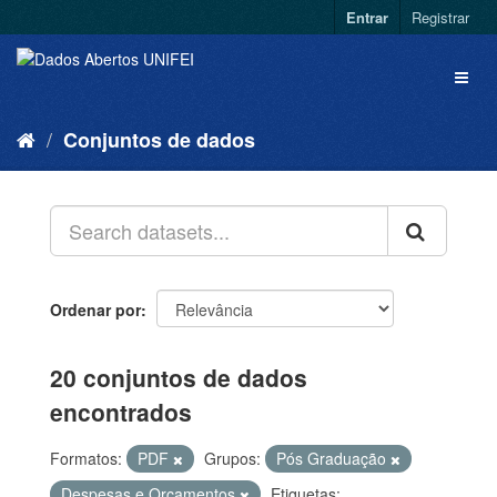
Entrar
Registrar
Conjuntos de dados
Ordenar por
20 conjuntos de dados
encontrados
Formatos:
PDF
Grupos:
Pós Graduação
Despesas e Orçamentos
Etiquetas: