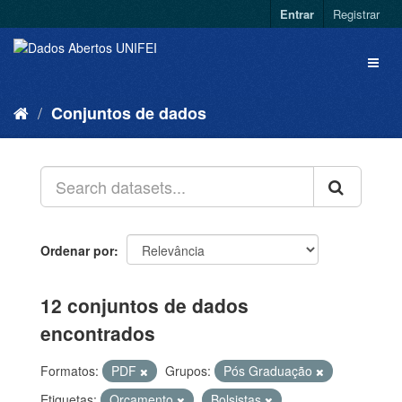
Entrar
Registrar
Conjuntos de dados
Ordenar por
12 conjuntos de dados
encontrados
Formatos:
PDF
Grupos:
Pós Graduação
Etiquetas:
Orçamento
Bolsistas