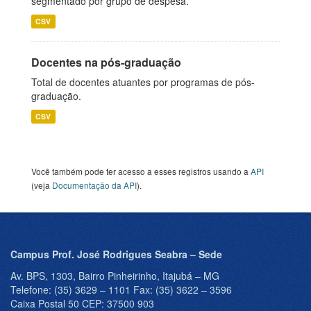
segmentado por grupo de despesa.
CSV
Docentes na pós-graduação
Total de docentes atuantes por programas de pós-
graduação.
CSV
Você também pode ter acesso a esses registros usando a
API
(veja
Documentação da API
).
Campus Prof. José Rodrigues Seabra – Sede
Av. BPS, 1303, Bairro Pinheirinho, Itajubá – MG
Telefone: (35) 3629 – 1101 Fax: (35) 3622 – 3596
Caixa Postal 50 CEP: 37500 903