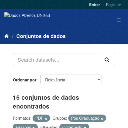
Entrar
Registrar
Conjuntos de dados
Ordenar por
16 conjuntos de dados
encontrados
Formatos:
PDF
Grupos:
Pós Graduação
Pessoas
Etiquetas:
Orçamento