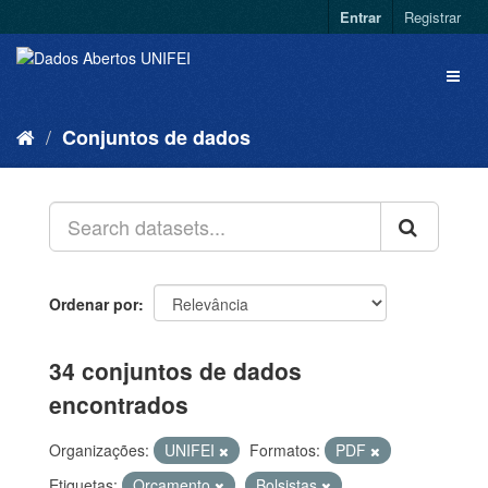
Entrar
Registrar
Conjuntos de dados
Ordenar por
34 conjuntos de dados
encontrados
Organizações:
UNIFEI
Formatos:
PDF
Etiquetas:
Orçamento
Bolsistas