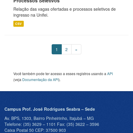
Processos Seletivos
Relação das vagas ofertadas e processos seletivos de
ingresso na Unifei.
CSV
1
2
»
Você também pode ter acesso a esses registros usando a
API
(veja
Documentação da API
).
Campus Prof. José Rodrigues Seabra – Sede
Av. BPS, 1303, Bairro Pinheirinho, Itajubá – MG
Telefone: (35) 3629 – 1101 Fax: (35) 3622 – 3596
Caixa Postal 50 CEP: 37500 903