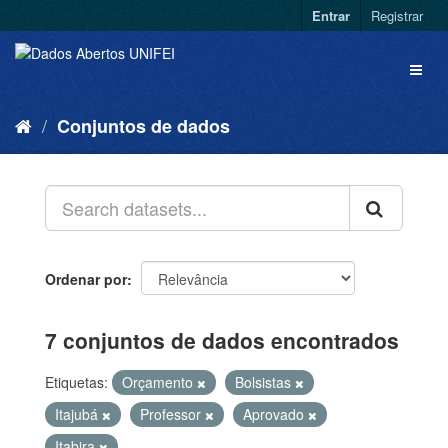
Entrar
Registrar
Conjuntos de dados
Ordenar por
7 conjuntos de dados encontrados
Etiquetas:
Orçamento
Bolsistas
Itajubá
Professor
Aprovado
Itabira