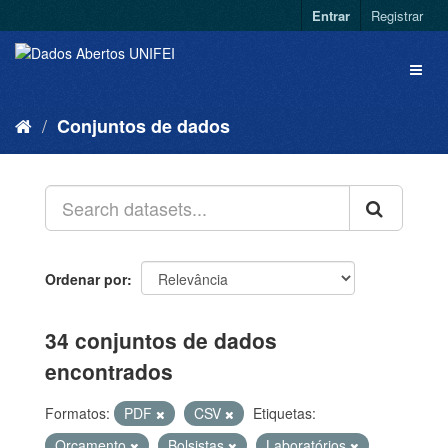
Entrar
Registrar
Conjuntos de dados
Ordenar por
34 conjuntos de dados
encontrados
Formatos:
PDF
CSV
Etiquetas:
Orçamento
Bolsistas
Laboratórios