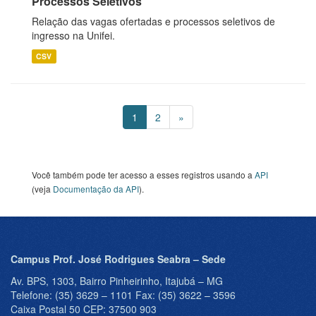
Processos Seletivos
Relação das vagas ofertadas e processos seletivos de
ingresso na Unifei.
CSV
1
2
»
Você também pode ter acesso a esses registros usando a
API
(veja
Documentação da API
).
Campus Prof. José Rodrigues Seabra – Sede
Av. BPS, 1303, Bairro Pinheirinho, Itajubá – MG
Telefone: (35) 3629 – 1101 Fax: (35) 3622 – 3596
Caixa Postal 50 CEP: 37500 903