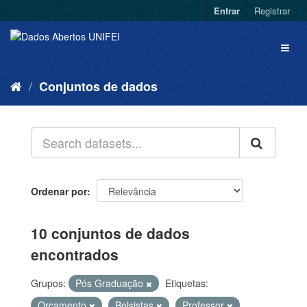
Entrar
Registrar
Conjuntos de dados
Ordenar por
10 conjuntos de dados
encontrados
Grupos:
Pós Graduação
Etiquetas:
Orçamento
Bolsistas
Professor