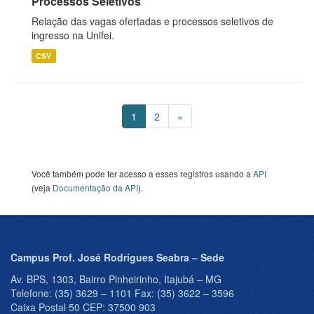
Processos Seletivos
Relação das vagas ofertadas e processos seletivos de
ingresso na Unifei.
CSV
1
2
»
Você também pode ter acesso a esses registros usando a
API
(veja
Documentação da API
).
Campus Prof. José Rodrigues Seabra – Sede
Av. BPS, 1303, Bairro Pinheirinho, Itajubá – MG
Telefone: (35) 3629 – 1101 Fax: (35) 3622 – 3596
Caixa Postal 50 CEP: 37500 903