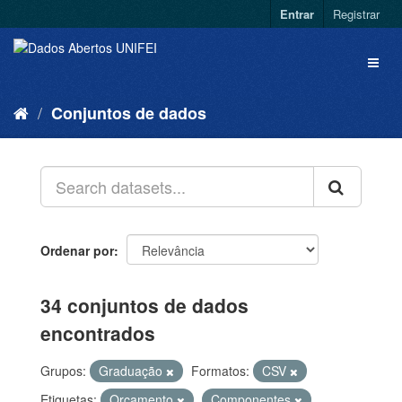
Entrar
Registrar
Conjuntos de dados
Ordenar por
34 conjuntos de dados
encontrados
Grupos:
Graduação
Formatos:
CSV
Etiquetas:
Orçamento
Componentes