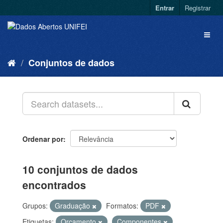
Entrar
Registrar
Conjuntos de dados
Ordenar por
10 conjuntos de dados
encontrados
Grupos:
Graduação
Formatos:
PDF
Etiquetas:
Orçamento
Componentes