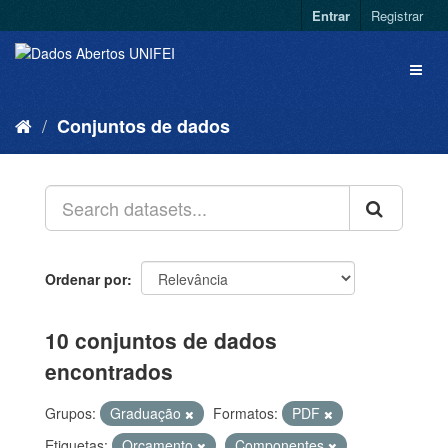
Entrar
Registrar
Conjuntos de dados
Ordenar por
10 conjuntos de dados
encontrados
Grupos:
Graduação
Formatos:
PDF
Etiquetas:
Orçamento
Componentes