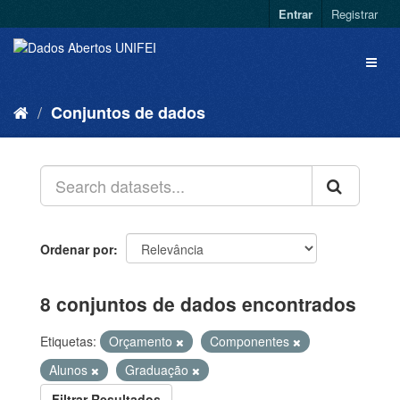
Entrar
Registrar
Conjuntos de dados
Ordenar por
8 conjuntos de dados encontrados
Etiquetas:
Orçamento
Componentes
Alunos
Graduação
Filtrar Resultados