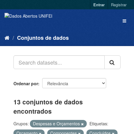
Entrar
Registrar
Conjuntos de dados
Ordenar por
13 conjuntos de dados
encontrados
Grupos:
Despesas e Orçamentos
Etiquetas:
Orçamento
Componentes
Concluídos