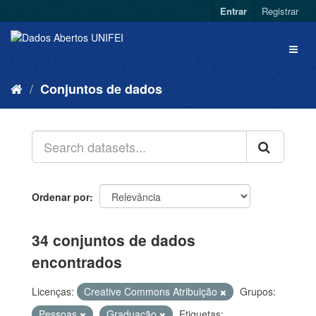
Entrar
Registrar
Conjuntos de dados
Ordenar por
34 conjuntos de dados
encontrados
Licenças:
Creative Commons Atribuição
Grupos:
Pessoas
Graduação
Etiquetas: