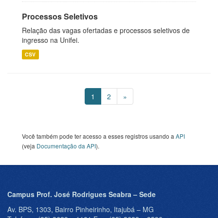
Processos Seletivos
Relação das vagas ofertadas e processos seletivos de
ingresso na Unifei.
CSV
1
2
»
Você também pode ter acesso a esses registros usando a
API
(veja
Documentação da API
).
Campus Prof. José Rodrigues Seabra – Sede
Av. BPS, 1303, Bairro Pinheirinho, Itajubá – MG