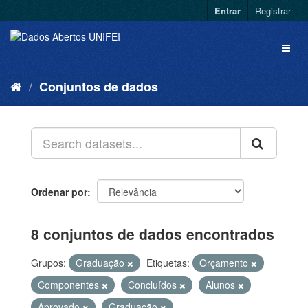
Entrar
Registrar
Conjuntos de dados
Ordenar por
8 conjuntos de dados encontrados
Grupos:
Graduação
Etiquetas:
Orçamento
Componentes
Concluídos
Alunos
Aprovado
Graduação