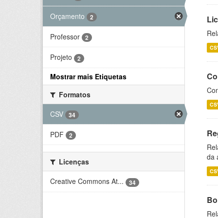
Orçamento
2
Li
Rel
Professor
2
CS
Projeto
2
Co
Mostrar mais Etiquetas
Con
Formatos
CS
CSV
34
Re
PDF
2
Rel
da 
Licenças
CS
Creative Commons At...
34
Bol
Rel