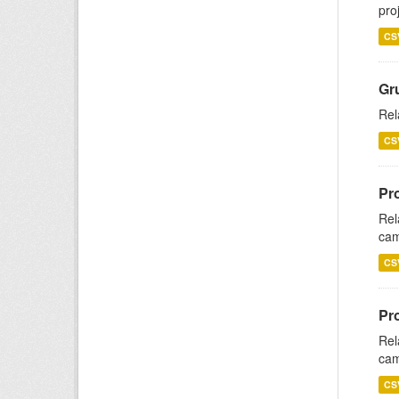
pro
CS
Gr
Rel
CS
Pr
Rel
cam
CS
Pr
Rel
cam
CS