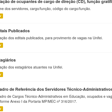
ação de ocupantes de cargo de direção (CD), função gratifi
e dos servidores, cargo/função, código do cargo/função.
V
itais Publicados
ação dos editais publicados, para provimento de vagas na Unifei.
V
tagiários
ação dos estagiários atuantes na Unifei.
V
adro de Referência dos Servidores Técnico-Administrati
dro de Cargos Técnico-Administrativos em Educação, ocupados e vagos 
forme Anexo I da Portaria MP/MEC nº 316/2017.
V