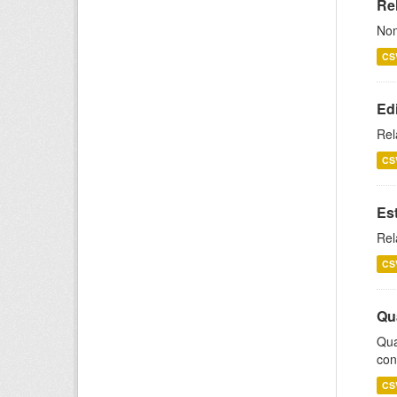
Rel
Nom
CS
Ed
Rel
CS
Es
Rel
CS
Qu
Qua
con
CS