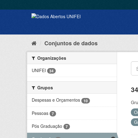
Conjuntos de dados
Organizações
UNIFEI
34
Grupos
34
Despesas e Orçamentos
10
Gru
O
Pessoas
7
G
Pós Graduação
7