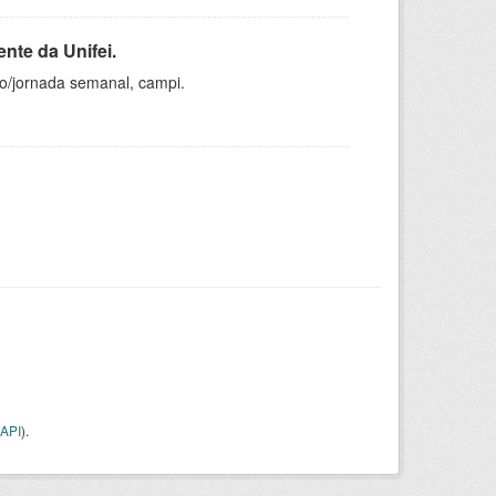
nte da Unifei.
ho/jornada semanal, campi.
API
).