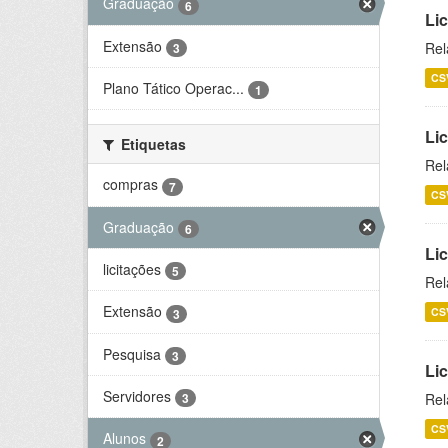
Graduação
6
Lic
Extensão
Rel
3
CS
Plano Tático Operac...
1
Lic
Etiquetas
Rel
compras
7
CS
Graduação
6
Lic
licitações
5
Rel
Extensão
CS
3
Pesquisa
3
Li
Servidores
Rel
3
CS
Alunos
2