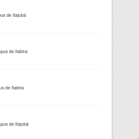
pus de Itajubá
pus de Itabira
s de Itabira
mpus de Itajubá