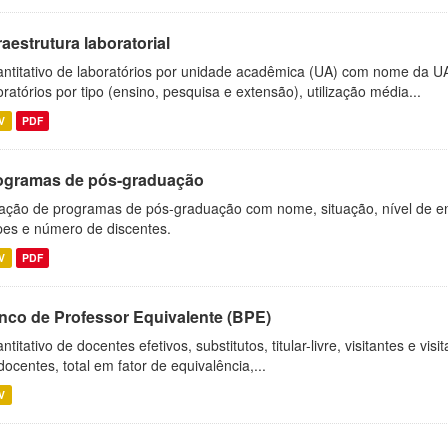
raestrutura laboratorial
ntitativo de laboratórios por unidade acadêmica (UA) com nome da U
oratórios por tipo (ensino, pesquisa e extensão), utilização média...
V
PDF
ogramas de pós-graduação
ação de programas de pós-graduação com nome, situação, nível de ens
es e número de discentes.
V
PDF
nco de Professor Equivalente (BPE)
ntitativo de docentes efetivos, substitutos, titular-livre, visitantes e vi
docentes, total em fator de equivalência,...
V