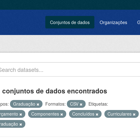
Conjuntos de dados
Organizações
G
 conjuntos de dados encontrados
pos:
Graduação
Formatos:
CSV
Etiquetas:
rçamento
Componentes
Concluídos
Curriculares
raduação