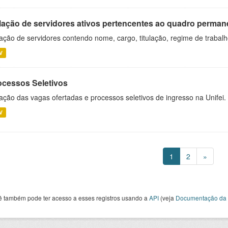
lação de servidores ativos pertencentes ao quadro permane
ação de servidores contendo nome, cargo, titulação, regime de trabal
V
ocessos Seletivos
ação das vagas ofertadas e processos seletivos de ingresso na Unifei.
V
1
2
»
ê também pode ter acesso a esses registros usando a
API
(veja
Documentação da 