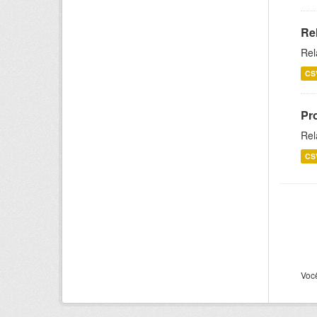
Re
Rel
CS
Pr
Rel
CS
Voc