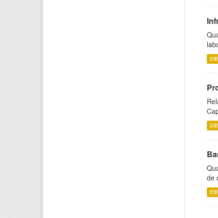
Inf
Qua
lab
CS
Pr
Rel
Cap
CS
Ba
Qua
de 
CS