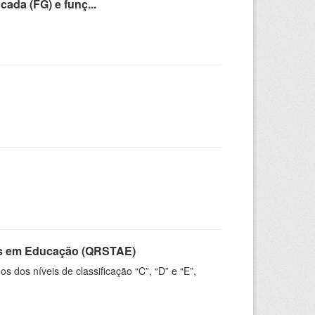
cada (FG) e funç...
vos em Educação (QRSTAE)
dos níveis de classificação “C”, “D” e “E”,