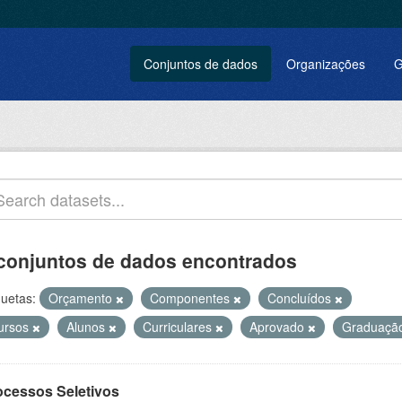
Conjuntos de dados
Organizações
G
conjuntos de dados encontrados
quetas:
Orçamento
Componentes
Concluídos
ursos
Alunos
Curriculares
Aprovado
Graduaçã
ocessos Seletivos