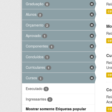
Graduação
Rel
6
CS
Alunos
2
Orçamento
2
Mo
Rel
Aprovado
1
CS
Componentes
1
Cu
Concluídos
1
Rel
Curriculares
Uni
1
CS
Cursos
1
Executado
1
Co
Rel
Ingressantes
1
Aca
Mostrar somente Etiquetas popular
CS